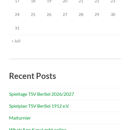
17
18
19
20
21
22
23
24
25
26
27
28
29
30
31
« Juli
Recent Posts
Spieltage TSV Berßel 2026/2027
Spielplan TSV Berßel 1912 e.V.
Maiturnier
WhatsApp Kanal geht online